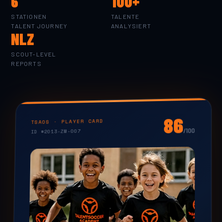
6
100+
STATIONEN
TALENTE
TALENT JOURNEY
ANALYSIERT
NLZ
SCOUT-LEVEL
REPORTS
86
TSAOS · PLAYER CARD
/100
ID #2013-ZM-007